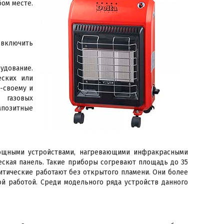
ом месте.
 включить
удование.
еских или
-своему и
 газовых
мпозитные
мощными устройствами, нагревающими инфракрасными
еская панель. Такие приборы согревают площадь до 35
итические работают без открытого пламени. Они более
й работой. Среди модельного ряда устройств данного