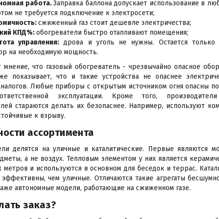
номная работа.
Заправка баллона допускает использование в люб
этом не требуется подключение к электросети;
омичность:
сжиженный газ стоит дешевле электричества;
кий КПД%:
обогреватели быстро отапливают помещения;
тота управления:
дрова и уголь не нужны. Остается только
ор на необходимую мощность.
 мнение, что газовый обогреватель - чрезвычайно опасное обор
же показывает, что и такие устройства не опаснее электрич
налогов. Любые приборы с открытым источником огня опасны по
ответственной эксплуатации. Кроме того, производители
лей стараются делать их безопаснее. Например, используют ко
стойчивые к взрыву.
ности ассортимента
ели делятся на уличные и каталитические. Первые являются 
дметы, а не воздух. Тепловым элементом у них является керамич
 метров и используются в основном для беседок и террас. Катал
эффективны, чем уличные. Отличаются такие агрегаты бесшумно
даже автономные модели, работающие на сжиженном газе.
лать заказ?