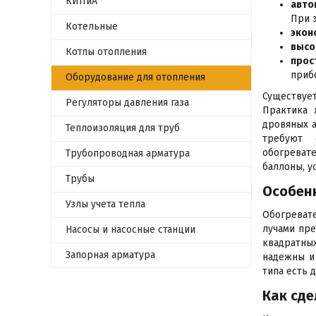
КИПиА
авто
При 
Котельные
экон
высо
Котлы отопления
прос
приб
Оборудование для отопления
Существует
Регуляторы давления газа
Практика 
дровяных а
Теплоизоляция для труб
требуют 
обогревате
Трубопроводная арматура
баллоны, у
Трубы
Особен
Узлы учета тепла
Обогреват
лучами пре
Насосы и насосные станции
квадратных
Запорная арматура
надежны и 
типа есть 
Как сде