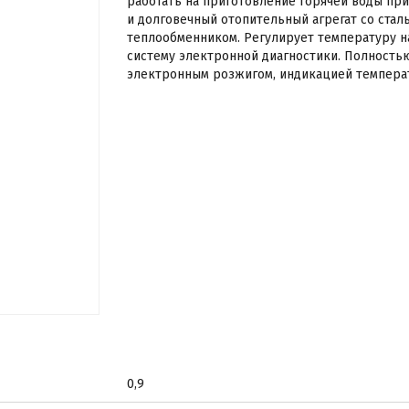
работать на приготовление горячей воды пр
и долговечный отопительный агрегат со ста
теплообменником. Регулирует температуру наг
систему электронной диагностики. Полность
электронным розжигом, индикацией темпера
0,9