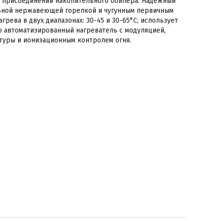
и присоединении накопительного бойлера. Надежный
льной нержавеющей горелкой и чугунным первичным
рева в двух диапазонах: 30-45 и 30-65°C; использует
ю автоматизированный нагреватель с модуляцией,
туры и ионизационным контролем огня.