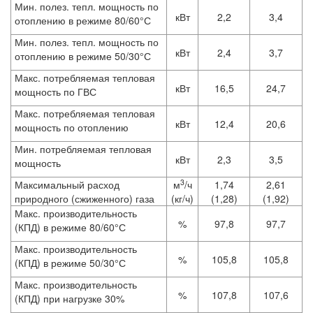
Мин. полез. тепл. мощность по
кВт
2,2
3,4
отоплению в режиме 80/60°С
Мин. полез. тепл. мощность по
кВт
2,4
3,7
отоплению в режиме 50/30°С
Макс. потребляемая тепловая
кВт
16,5
24,7
мощность по ГВС
Макс. потребляемая тепловая
кВт
12,4
20,6
мощность по отоплению
Мин. потребляемая тепловая
кВт
2,3
3,5
мощность
3
Максимальный расход
м
/ч
1,74
2,61
природного (сжиженного) газа
(кг/ч)
(1,28)
(1,92)
Макс. производительность
%
97,8
97,7
(КПД) в режиме 80/60°С
Макс. производительность
%
105,8
105,8
(КПД) в режиме 50/30°С
Макс. производительность
%
107,8
107,6
(КПД) при нагрузке 30%