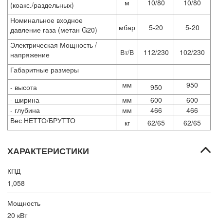
м
10/80
10/80
(коакс./раздельных)
Номинальное входное
мбар
5-20
5-20
давление газа (метан G20)
Электрическая Мощность /
Вт/В
112/230
102/230
напряжение
Габаритные размеры
мм
950
- высота
950
- ширина
мм
600
600
- глубина
мм
466
466
Вес НЕТТО/БРУТТО
кг
62/65
62/65
ХАРАКТЕРИСТИКИ
КПД
1,058
Мощность
20 кВт