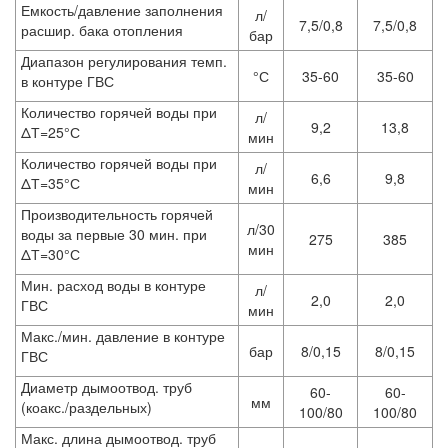
Емкость/давление заполнения
л/
7,5/0,8
7,5/0,8
расшир. бака отопления
бар
Диапазон регулирования темп.
°С
35-60
35-60
в контуре ГВС
Количество горячей воды при
л/
9,2
13,8
ΔТ=25°С
мин
Количество горячей воды при
л/
6,6
9,8
ΔТ=35°С
мин
Производительность горячей
л/30
воды за первые 30 мин. при
275
385
мин
ΔТ=30°С
Мин. расход воды в контуре
л/
2,0
2,0
ГВС
мин
Макс./мин. давление в контуре
бар
8/0,15
8/0,15
ГВС
Диаметр дымоотвод. труб
60-
60-
мм
(коакс./раздельных)
100/80
100/80
Макс. длина дымоотвод. труб