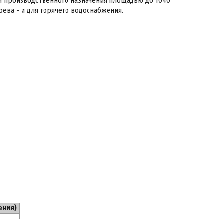
 и производственного назначения площадью до 1040
рева - и для горячего водоснабжения.
ения)