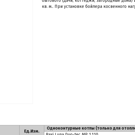
бытового (дачи, коттеджи, загородные дома)
кв. м.. При установке бойлера косвенного наг
Одноконтурные котлы (только для отопл
Ед.Изм.
Baxi Luna Duo-tec MP 1.110