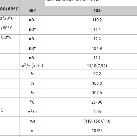
 80/60°С
кВт
102
50/30°С
кВт
110,2
0/60°С
кВт
11,4
0/30°С
кВт
12,4
кВт
104,9
кВт
11,7
3
м
/ч (кг/ч)
11,10(7,92)
%
97,2
%
105,0
%
107,4
°С
25-90
°С
3
м
/ч
4,55
мм
(110-160)/110
м
10/27