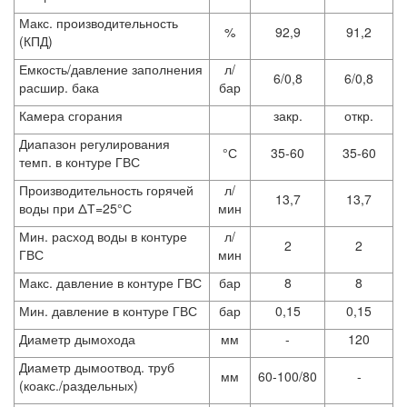
Макс. производительность
%
92,9
91,2
(КПД)
Емкость/давление заполнения
л/
6/0,8
6/0,8
расшир. бака
бар
Камера сгорания
закр.
откр.
Диапазон регулирования
°С
35-60
35-60
темп. в контуре ГВС
Производительность горячей
л/
13,7
13,7
воды при ΔТ=25°С
мин
Мин. расход воды в контуре
л/
2
2
ГВС
мин
Макс. давление в контуре ГВС
бар
8
8
Мин. давление в контуре ГВС
бар
0,15
0,15
Диаметр дымохода
мм
-
120
Диаметр дымоотвод. труб
мм
60-100/80
-
(коакс./раздельных)