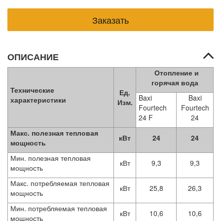
ОПИСАНИЕ
Отопление и
горячая вода
Технические
Ед.
Baxi
Baxi
характеристики
Изм.
Fourtech
Fourtech
24 F
24
Макс. полезная тепловая
кВт
24
24
мощность
Мин. полезная тепловая
кВт
9,3
9,3
мощность
Макс. потребляемая тепловая
кВт
25,8
26,3
мощность
Мин. потребляемая тепловая
кВт
10,6
10,6
мощность