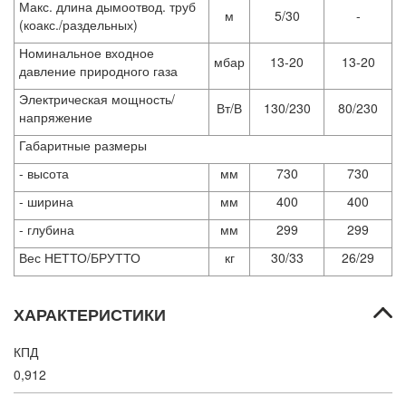
Макс. длина дымоотвод. труб
м
5/30
-
(коакс./раздельных)
Номинальное входное
мбар
13-20
13-20
давление природного газа
Электрическая мощность/
Вт/В
130/230
80/230
напряжение
Габаритные размеры
- высота
мм
730
730
- ширина
мм
400
400
- глубина
мм
299
299
Вес НЕТТО/БРУТТО
кг
30/33
26/29
ХАРАКТЕРИСТИКИ
КПД
0,912