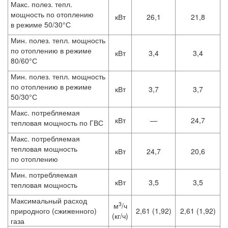
Макс. полез. тепл.
мощность по отоплению
кВт
26,1
21,8
в режиме 50/30°С
Мин. полез. тепл. мощность
по отоплению в режиме
кВт
3,4
3,4
80/60°С
Мин. полез. тепл. мощность
по отоплению в режиме
кВт
3,7
3,7
50/30°С
Макс. потребляемая
кВт
—
24,7
тепловая мощность по ГВС
Макс. потребляемая
тепловая мощность
кВт
24,7
20,6
по отоплению
Мин. потребляемая
кВт
3,5
3,5
тепловая мощность
Максимальный расход
3
м
/ч
природного (сжиженного)
2,61 (1,92)
2,61 (1,92)
(кг/ч)
газа