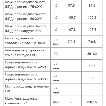
Макс. производительность
%
97,6
97,6
(КПД) в режиме 75/60°С
Макс. производительность
%
105,7
105,8
(КПД) в режиме 50/30°С
Макс. производительность
%
107,6
107,6
(КПД) при нагрузке 30%
Емкость/давление
л/
7/0,8
7/0,8
заполнения расшир. бака
бар
Диапазон регулирования
°С
–
35–60
темп. в контуре ГВС
Производительность
л/
–
13,8
горячей воды при ΔТ=25°С
мин
Производительность
л/
–
9,8
горячей воды при ΔТ=35°С
мин
Мин. расход воды в контуре
л/
–
2,0
ГВС
мин
Макс./мин. давление
бар
–
8/0,15
в контуре ГВС