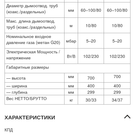
Диаметр дымоотвод. труб
мм
60–100/80
60–100/80
(коакс./раздельных)
Макс. длина дымоотвод.
м
10/80
10/80
труб (коакс./раздельных)
Номинальное входное
мбар
5–20
5–20
давление газа (метан G20)
Электрическая Мощность /
Вт/В
102/230
102/230
напряжение
Габаритные размеры
мм
700
— высота
700
— ширина
мм
400
400
— глубина
мм
299
299
Вес НЕТТО/БРУТТО
кг
30/33
34/37
ХАРАКТЕРИСТИКИ
КПД